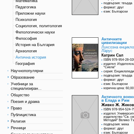
Математика
подвързия: твърда
Педагогика
формат: друг
език: Български
Приложни науки
Психология
Социология, политология
Филологически науки
Философия
Античните
цивилизации
История на България
Луксозна енцикл
Ларус
Археология
Катрин Сал
Антична история
ISBN 978-954-28-02
География
издател: Издателск
"Сиела"
Научнопопулярни
серия: Енциклопед
подвързия: твърда
Образование
формат: друг
Учебници за
език: Български
специализиран...
корична цена: 60,00
Общество
Античното воен
в Елада и Рим
Поезия и драма
Живко Ж. Жеков
Право
ISBN 978-954-524-7
издател: Университ
Публицистика
издателство "Св. св
Методий" Велико Т
Религия
подвързия: мека
Речници
формат: друг
език: Български