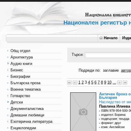
Национален регистър н
Начало
Изд
Общ отдел
Търси:
Архитектура
Аудио книги
Бизнес
Подреди по:
заглавие
автор
Биографии
1
2
3
4
5
6
7
8
9
10
...
Българска проза
Военна тематика
Античен бронз о
Готварство
България
Наследство от м
Детски
Павлина Илиева
Документалистика
ISBN 978-954-500-3
Домашни любимци
издател: Борина
подвързия: твърда
Езотерична литература
формат: друг
език: Английски
Енциклопедии