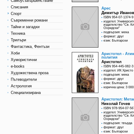
Самоусъвършенстване
Списания
Арес
Димитър Ивано
Спорт
ISBN 954-07-1374-9
Съвременни романи
издател: Университ
издателство "Св. К
Тайни и загадки
Охридски"
подвързия: мека
Техника
формат: друг
Трилъри
език: Български
Фантастика, Фентъзи
Хоби
Аристотел - Ати
полития
Хумористични
Аристотел
e-books
ISBN 954-445-082-3
издател: ИК Христо
Художествена проза
подвързия: мека
формат: друг
Пътеводители
език: Български
Астрология
корична цена: 3 000
Специализирана
Аристотел: Мет
Николай Гочев
ISBN 978-954-07-56
издател: Университ
издателство "Св. К
Охридски"
подвързия: твърда
формат: друг
език: Български