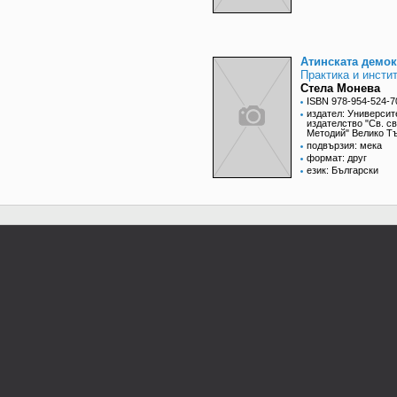
Атинската демо
Практика и инсти
Стела Монева
ISBN 978-954-524-7
издател: Университ
издателство "Св. св
Методий" Велико Т
подвързия: мека
формат: друг
език: Български