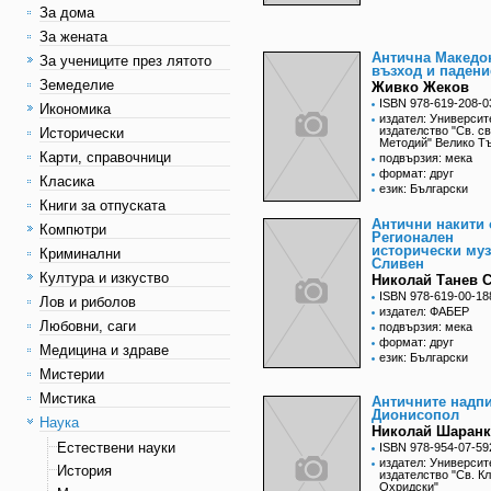
За дома
За жената
Антична Македон
За учениците през лятото
възход и падени
Земеделие
Живко Жеков
ISBN 978-619-208-0
Икономика
издател: Университ
издателство "Св. св
Исторически
Методий" Велико Т
Карти, справочници
подвързия: мека
формат: друг
Класика
език: Български
Книги за отпуската
Антични накити 
Компютри
Регионален
исторически муз
Криминални
Сливен
Култура и изкуство
Николай Танев 
ISBN 978-619-00-18
Лов и риболов
издател: ФАБЕР
Любовни, саги
подвързия: мека
формат: друг
Медицина и здраве
език: Български
Мистерии
Мистика
Античните надпи
Дионисопол
Наука
Николай Шаран
Естествени науки
ISBN 978-954-07-59
издател: Университ
История
издателство "Св. К
Охридски"