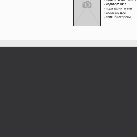
издател: ЛИК
подвързия: мека
формат: друг
език: Български