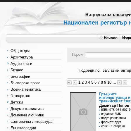
Национален регистър н
Начало
Изд
Общ отдел
Търси:
Архитектура
Аудио книги
Бизнес
Подреди по:
заглавие
автор
Биографии
1
2
3
4
5
6
7
8
9
10
...
Българска проза
Военна тематика
Гръцките
Готварство
интелектуалци и
тракийският свя
Детски
Димитър Попов
Документалистика
ISBN 978-954-607-7
издател: ЛИК
Домашни любимци
подвързия: мека
Езотерична литература
формат: друг
език: Български
Енциклопедии