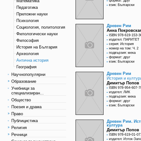
Математика
формат: друг
език: Български
Педагогика
Приложни науки
Психология
Древен Рим
Социология, политология
Анна Покровска
Филологически науки
ISBN 978-619-153-3
издател: ПАРИТЕТ
Философия
серия: История
История на България
номер на том: Ч. 2
подвързия: мека
Археология
формат: друг
Антична история
език: Български
География
Древен Рим
Научнопопулярни
История и култур
Образование
Димитър Попов
ISBN 978-954-607-7
Учебници за
издател: ЛИК
специализиран...
подвързия: мека
Общество
формат: друг
език: Български
Поезия и драма
Право
Публицистика
Древен Рим. Ист
култура
Религия
Димитър Попов
Речници
ISBN 978-619-01-07
издател: Изток-Зап