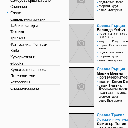
Самоусъвършенстване
подвързия: мека
формат: друг
Списания
език: Български
Спорт
Съвременни романи
Тайни и загадки
Древна Гърция
Белинда Уебър
Техника
ISBN 954-308-138-7
308-138-7
Трилъри
издател: Издателст
Фантастика, Фентъзи
серия: Искам всичк
знам
Хоби
подвързия: мека
формат: друг
Хумористични
език: Български
e-books
Древна Гърция
Художествена проза
Марни Макгий
Пътеводители
ISBN 978-954-27-02
издател: Егмонт Бъ
Астрология
серия: Нешънъл
Специализирана
Джеографик проучв
подвързия: твърда
формат: друг
език: Български
Древна Тракия
История и култур
Димитър Попов
ISBN 978-954-607-7