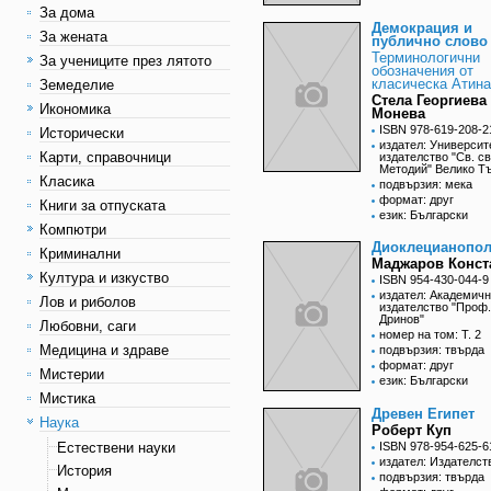
За дома
Демокрация и
За жената
публично слово
Терминологични
За учениците през лятото
обозначения от
класическа Атина
Земеделие
Стела Георгиева
Икономика
Монева
ISBN 978-619-208-2
Исторически
издател: Университ
Карти, справочници
издателство "Св. св
Методий" Велико Т
Класика
подвързия: мека
формат: друг
Книги за отпуската
език: Български
Компютри
Диоклецианопо
Криминални
Маджаров Конст
Култура и изкуство
ISBN 954-430-044-9
издател: Академич
Лов и риболов
издателство "Проф
Дринов"
Любовни, саги
номер на том: Т. 2
Медицина и здраве
подвързия: твърда
формат: друг
Мистерии
език: Български
Мистика
Древен Египет
Наука
Роберт Куп
Естествени науки
ISBN 978-954-625-6
издател: Издателст
История
подвързия: твърда