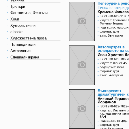
Техника
Пеперудена рев
Трилъри
Пиеса в четири д
Кремена Фичева
Фантастика, Фентъзи
ISBN 978-619-91907
Хоби
издател: Кремена 
Фичева-Недева
Хумористични
подвързия: луксозн
e-books
формат: друг
език: Български
Художествена проза
Пътеводители
Автопортрет в
огледалото на с
Астрология
Иван Христов Д
Специализирана
ISBN 978-619-186-7
издател: Жанет 45
подвързия: мека
формат: друг
език: Български
Българският
драматургичен 
Николай Горано
Йорданов
ISBN 978-619-7619-
издател: Институт з
изследване на изку
БАН
подвързия: твърда
формат: друг
език: Български