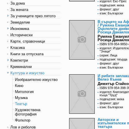
издател: Екс-Прес
За дома
подвързия: мека
За жената
формат: друг
език: Български
За учениците през лятото
В сърцето на А
Земеделие
/ Румяна Емануи
Икономика
Оцелелите дневн
Росица Данаило
Исторически
Румяна Емануил
Росица Данаило
Карти, справочници
ISBN 978-954-9850-
Класика
издател: Издателск
"Знаци"
Книги за отпуската
серия: Лица
подвързия: твърда
Компютри
формат: друг
Криминални
език: Български
Култура и изкуство
И рибите заплака
Велко Кънев
Изобразително изкуство
Димитър Стайко
Кино
ISBN 978-954-398-3
Митология
издател: Книгоизда
къща "Труд"
Музика
подвързия: мека
формат: друг
Театър
език: Български
Художествена
фотография
Авторски и
Фолклор
изпълнителски п
театъра
Лов и риболов