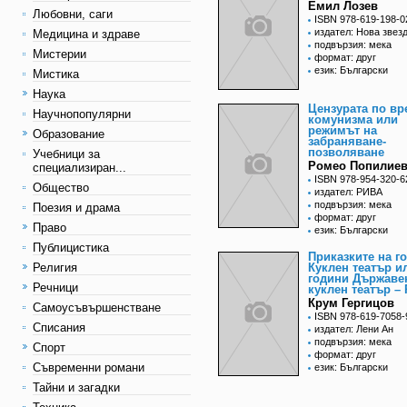
Емил Лозев
Любовни, саги
ISBN 978-619-198-0
издател: Нова звез
Медицина и здраве
подвързия: мека
Мистерии
формат: друг
език: Български
Мистика
Наука
Цензурата по вр
Научнопопулярни
комунизма или
режимът на
Образование
забраняване-
позволяване
Учебници за
Ромео Попилие
специализиран...
ISBN 978-954-320-6
Общество
издател: РИВА
подвързия: мека
Поезия и драма
формат: друг
Право
език: Български
Публицистика
Приказките на г
Религия
Куклен театър и
години Държаве
Речници
куклен театър – 
Крум Гергицов
Самоусъвършенстване
ISBN 978-619-7058-
Списания
издател: Лени Ан
подвързия: мека
Спорт
формат: друг
Съвременни романи
език: Български
Тайни и загадки