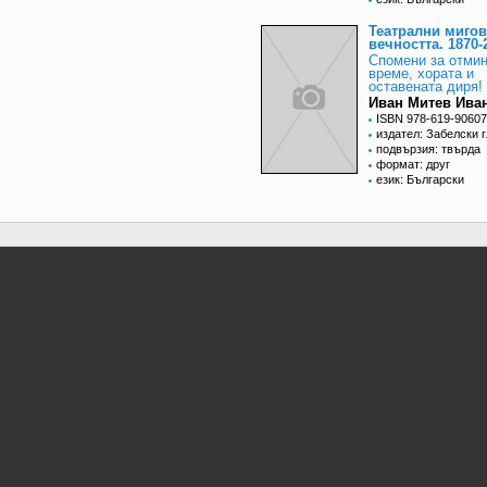
Театрални мигов
вечността. 1870-
Спомени за отми
време, хората и
оставената диря!
Иван Митев Ива
ISBN 978-619-90607
издател: Забелски 
подвързия: твърда
формат: друг
език: Български