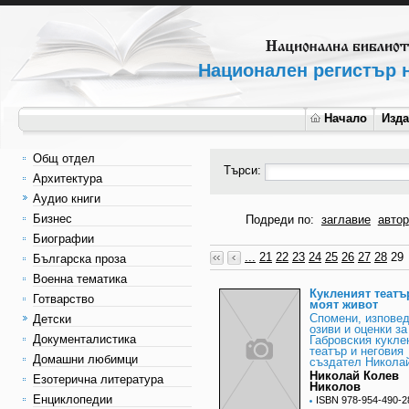
Национален регистър н
Начало
Изд
Общ отдел
Търси:
Архитектура
Аудио книги
Бизнес
Подреди по:
заглавие
автор
Биографии
...
21
22
23
24
25
26
27
28
29
Българска проза
Военна тематика
Кукленият театър
Готварство
моят живот
Спомени, изповед
Детски
озиви и оценки за
Документалистика
Габровския кукле
театър и неговия
Домашни любимци
създател Никола
Николай Колев
Езотерична литература
Николов
Енциклопедии
ISBN 978-954-490-2