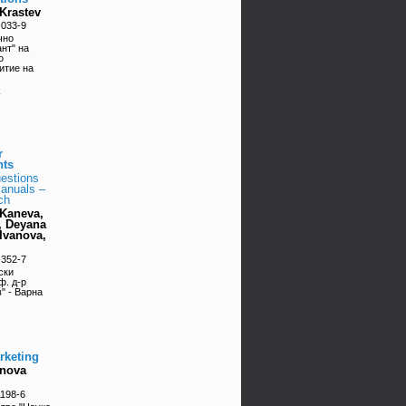
Krastev
-033-9
чно
нт" на
о
итие на
k
r
nts
estions
anuals –
ch
-Kaneva,
, Deyana
Ivanova,
-352-7
ски
ф. д-р
" - Варна
rketing
inova
1198-6