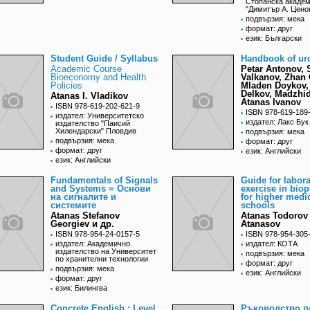
Стопанска акаде
"Димитър А. Цено
подвързия: мека
формат: друг
език: Български
Student Guide / Syllabus
Handbook of ur
Academic Course
Petar Antonov, 
Bioeconomy and Health
Valkanov, Zhan 
Policies
Mladen Doykov,
Delkov, Madzhi
Atanas I. Vladikov
Atanas Ivanov
ISBN 978-619-202-621-9
ISBN 978-619-189
издател: Университетско
издател: Лакс Бук
издателство "Паисий
Хилендарски" Пловдив
подвързия: мека
подвързия: мека
формат: друг
формат: друг
език: Английски
език: Английски
Fundamentals of Signals
Guide for labora
and Systems = Основи
exercise in bio
на сигналите и
for higher medi
системите
schools
Atanas Stefanov
Atanas Todorov
Georgiev и др.
Atanasov
ISBN 978-954-24-0157-5
ISBN 978-954-305
издател: Академично
издател: КОТА
издателство на Университет
подвързия: мека
по хранителни технологии
формат: друг
подвързия: мека
език: Английски
формат: друг
език: Билингва
Concrete English : Level
Ръководство п