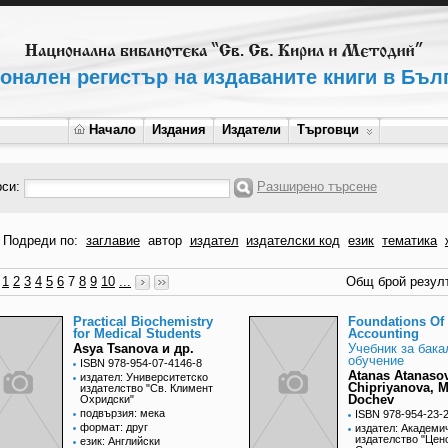
онален регистър на издаваните книги в Бъл
Начало
Издания
Издатели
Търговци
рси:
Разширено търсене
Подреди по:
заглавие
автор
издател
издателски код
език
тематика
1
2
3
4
5
6
7
8
9
10
...
Общ брой резулт
Practical Biochemistry
Foundations Of
for Medical Students
Accounting
Asya Tsanova и др.
Учебник за бак
обучение
ISBN 978-954-07-4146-8
Atanas Atanasov
издател: Университетско
Chipriyanova, M
издателство "Св. Климент
Dochev
Охридски"
подвързия: мека
ISBN 978-954-23-
формат: друг
издател: Академи
издателство "Цен
език: Английски