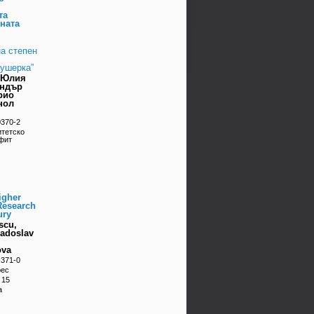
тa
нaтa
a степен
кушерка”
 Юлия
aндър
рио
нол
0370-2
итетско
фит
igher
Research
ury
scu,
Radoslav
ova
-371-0
рес
 15
а