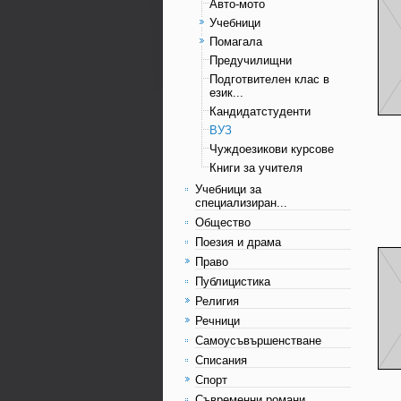
Авто-мото
Учебници
Помагала
Предучилищни
Подготвителен клас в
език...
Кандидатстуденти
ВУЗ
Чуждоезикови курсове
Книги за учителя
Учебници за
специализиран...
Общество
Поезия и драма
Право
Публицистика
Религия
Речници
Самоусъвършенстване
Списания
Спорт
Съвременни романи