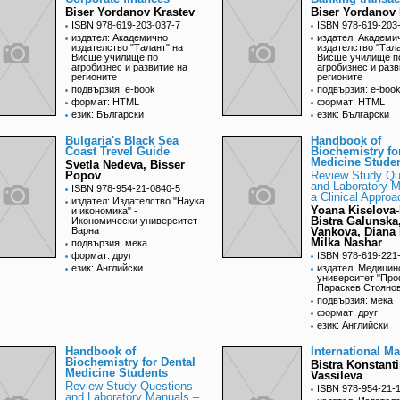
Biser Yordanov Krastev
Biser Yordanov 
ISBN 978-619-203-037-7
ISBN 978-619-203
издател: Академично
издател: Академи
издателство "Талант" на
издателство "Тала
Висше училище по
Висше училище п
агробизнес и развитие на
агробизнес и разв
регионите
регионите
подвързия: e-book
подвързия: e-boo
формат: HTML
формат: HTML
език: Български
език: Български
Bulgaria's Black Sea
Handbook of
Coast Trevel Guide
Biochemistry fo
Medicine Stude
Svetla Nedeva, Bisser
Popov
Review Study Qu
and Laboratory M
ISBN 978-954-21-0840-5
a Clinical Approa
издател: Издателство "Наука
Yoana Kiselova
и икономика" -
Bistra Galunska
Икономически университет
Варна
Vankova, Diana 
Milka Nashar
подвързия: мека
формат: друг
ISBN 978-619-221
език: Английски
издател: Медицин
университет "Про
Параскев Стоянов
подвързия: мека
формат: друг
език: Английски
Handbook of
International Ma
Biochemistry for Dental
Bistra Konstant
Medicine Students
Vassileva
Review Study Questions
ISBN 978-954-21-
and Laboratory Manuals –