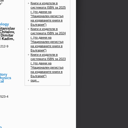
мия
Книги и издатели в
в"
системата ISBN за 2025
г. (по данни на
"Национален регистър
на издаваните книги в
ology
България")
Stanislav
Книги и издатели в
Chitalov,
системата ISBN за 2024
 Dimitar
г. (по данни на
d Kadim,
"Национален регистър
на издаваните книги в
-212-9
България")
Книги и издатели в
системата ISBN за 2023
г. (по данни на
"Национален регистър
на издаваните книги в
tory
България")
physics
още...
cal
-523-4
о