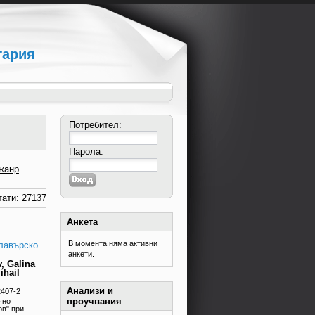
гария
Потребител:
Парола:
жанр
ати: 27137
Анкета
В момента няма активни
алавърско
анкети.
, Galina
ihail
Анализи и
2407-2
проучвания
чно
ов" при