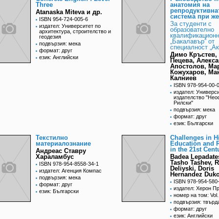
Three
aнaтомия нa
репродуктивнa
Atanaska Miteva и др.
системa при же
ISBN 954-724-005-6
Зa студенти с
издател: Университет по
обрaзовaтелно
архитектура, строителство и
квaлификaционн
геодезия
„Бaкaлaвър” от
подвързия: мека
специaлност „A
формат: друг
Димо Кръстев,
език: Английски
Пецева, Aлекс
Aпостолов, Мa
Кожухaров, Мa
Кaлниев
ISBN 978-954-00-
издател: Универс
издателство "Нео
Рилски"
подвързия: мека
формат: друг
език: Български
Текстилно
Challenges in H
материалознание
Education and 
in the 21st Cent
Aндреас Ставру
Хараламбус
Badea Lepadate
Tasho Tashev, 
ISBN 978-954-8558-34-1
Deliyski, Doris
издател: Агенция Компас
Hernandez Duk
подвързия: мека
ISBN 978-954-580
формат: друг
издател: Херон П
език: Български
номер на том: Vol.
подвързия: твърд
формат: друг
език: Английски