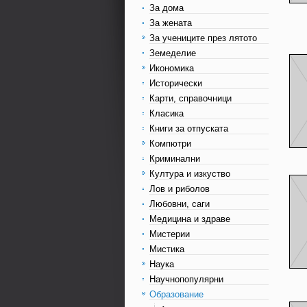
За дома
За жената
За учениците през лятото
Земеделие
Икономика
Исторически
Карти, справочници
Класика
Книги за отпуската
Компютри
Криминални
Култура и изкуство
Лов и риболов
Любовни, саги
Медицина и здраве
Мистерии
Мистика
Наука
Научнопопулярни
Образование