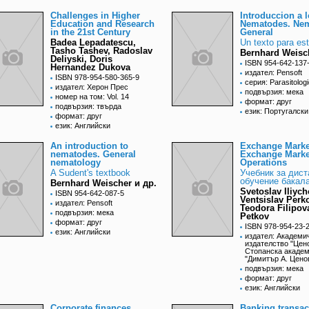
Challenges in Higher
Introduccion a 
Education and Research
Nematodes. Ne
in the 21st Century
General
Badea Lepadatescu,
Un texto para es
Tasho Tashev, Radoslav
Bernhard Weisc
Deliyski, Doris
ISBN 954-642-137
Hernandez Dukova
издател: Pensoft
ISBN 978-954-580-365-9
серия: Parasitolog
издател: Херон Прес
подвързия: мека
номер на том: Vol. 14
формат: друг
подвързия: твърда
език: Португалски
формат: друг
език: Английски
An introduction to
Exchange Marke
nematodes. General
Exchange Marke
nematology
Operations
A Sudent's textbook
Учебник за дис
обучение бакал
Bernhard Weischer и др.
Svetoslav Iliych
ISBN 954-642-087-5
Ventsislav Perk
издател: Pensoft
Teodora Filipov
подвързия: мека
Petkov
формат: друг
ISBN 978-954-23-
език: Английски
издател: Академи
издателство "Цен
Стопанска акаде
"Димитър А. Цено
подвързия: мека
формат: друг
език: Английски
Corporate finances
Banking transac