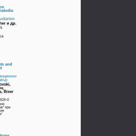
los
matodia
tudiantes
her и др.
-5
ica
ts and
t
танционно
авър
ovski,
ov,
a, Biser
2625-0
чно
ов" при
мия
в"
tions