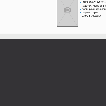
ISBN 978-619-7241-
издател: Мармот Бу
подвързия: луксозн
формат: друг
език: Български