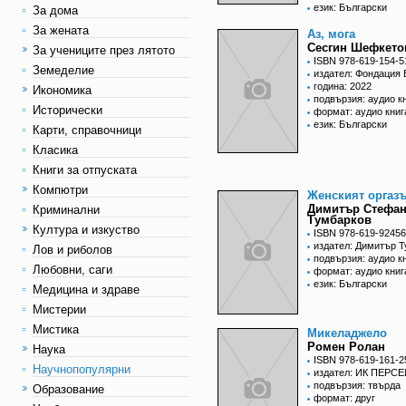
език: Български
За дома
За жената
Аз, мога
Сесгин Шефкето
За учениците през лятото
ISBN 978-619-154-5
Земеделие
издател: Фондация 
година: 2022
Икономика
подвързия: аудио к
Исторически
формат: аудио книг
език: Български
Карти, справочници
Класика
Книги за отпуската
Компютри
Женският оргаз
Димитър Стефа
Криминални
Тумбарков
Култура и изкуство
ISBN 978-619-92456
издател: Димитър 
Лов и риболов
подвързия: аудио к
Любовни, саги
формат: аудио книг
език: Български
Медицина и здраве
Мистерии
Мистика
Микеладжело
Ромен Ролан
Наука
ISBN 978-619-161-2
Научнопопулярни
издател: ИК ПЕРСЕ
подвързия: твърда
Образование
формат: друг