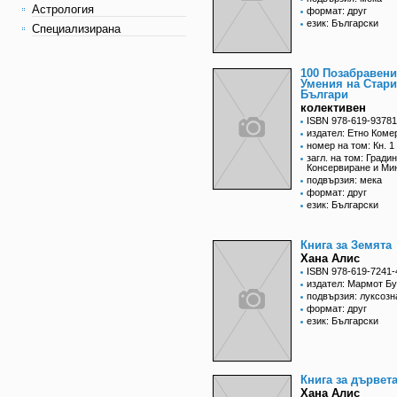
Астрология
формат: друг
език: Български
Специализирана
100 Позабравени
Умения на Стари
Българи
колективен
ISBN 978-619-93781
издател: Етно Коме
номер на том: Кн. 1
загл. на том: Гради
Консервиране и Ми
подвързия: мека
формат: друг
език: Български
Книга за Земята
Хана Алис
ISBN 978-619-7241-
издател: Мармот Бу
подвързия: луксозн
формат: друг
език: Български
Книга за дървет
Хана Алис