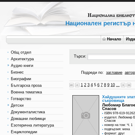
Национален регистър н
Начало
Изд
Общ отдел
Търси:
Архитектура
Аудио книги
Бизнес
Подреди по:
заглавие
автор
Биографии
1
2
3
4
5
6
7
8
9
10
...
Българска проза
Военна тематика
Хайдушките зла
Готварство
съкровища
Любомир Благо
Детски
Спасов
Документалистика
ISBN 978-619-91262
издател: Любомир 
Домашни любимци
Спасов
Езотерична литература
номер на том: Ч. 1
подвързия: мека
Енциклопедии
формат: друг