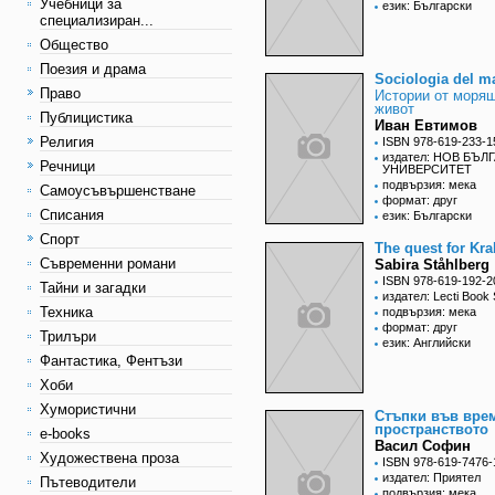
Учебници за
език: Български
специализиран...
Общество
Поезия и драма
Sociologia del m
Право
Истории от моря
живот
Публицистика
Иван Евтимов
Религия
ISBN 978-619-233-1
издател: НОВ БЪЛ
Речници
УНИВЕРСИТЕТ
подвързия: мека
Самоусъвършенстване
формат: друг
Списания
език: Български
Спорт
The quest for Kr
Съвременни романи
Sabira Ståhlberg
ISBN 978-619-192-2
Тайни и загадки
издател: Lecti Book 
Техника
подвързия: мека
формат: друг
Трилъри
език: Английски
Фантастика, Фентъзи
Хоби
Хумористични
Стъпки във вре
пространството
e-books
Васил Софин
Художествена проза
ISBN 978-619-7476-
издател: Приятел
Пътеводители
подвързия: мека