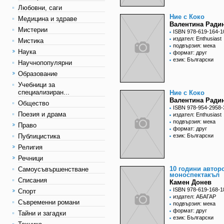
Любовни, саги
Ние с Коко
Медицина и здраве
Валентина Ради
Мистерии
ISBN 978-619-164-1
издател: Enthusiast
Мистика
подвързия: мека
Наука
формат: друг
език: Български
Научнопопулярни
Образование
Учебници за
специализиран...
Ние с Коко
Валентина Ради
Общество
ISBN 978-954-2958-
Поезия и драма
издател: Enthusiast
подвързия: мека
Право
формат: друг
Публицистика
език: Български
Религия
Речници
10 години автор
Самоусъвършенстване
моноспектакъл
Списания
Камен Донев
ISBN 978-619-168-1
Спорт
издател: АБАГАР
Съвременни романи
подвързия: мека
формат: друг
Тайни и загадки
език: Български