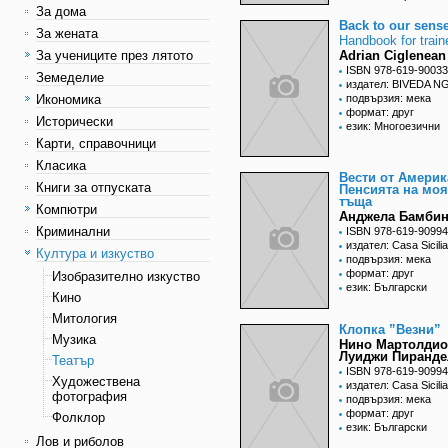
За дома
Back to our sens
За жената
Handbook for train
За учениците през лятото
Adrian Ciglenean
ISBN 978-619-90033
Земеделие
издател: BIVEDA N
Икономика
подвързия: мека
формат: друг
Исторически
език: Многоезични
Карти, справочници
Класика
Вести от Америк
Книги за отпуската
Пенсията на моя
тъща
Компютри
Анджела Бамби
Криминални
ISBN 978-619-90994
издател: Casa Sicilia
Култура и изкуство
подвързия: мека
формат: друг
Изобразително изкуство
език: Български
Кино
Митология
Клопка ”Везни”
Музика
Нино Мартолдио
Луиджи Пиранде
Театър
ISBN 978-619-90994
Художествена
издател: Casa Sicilia
фотография
подвързия: мека
формат: друг
Фолклор
език: Български
Лов и риболов