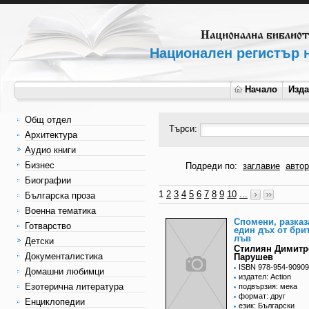
Национален регистър н
Начало
Изд
Общ отдел
Търси:
Архитектура
Аудио книги
Бизнес
Подреди по:
заглавие
автор
Биографии
1
2
3
4
5
6
7
8
9
10
...
Българска проза
Военна тематика
Спомени, разказ
Готварство
един дъх от бри
лъв
Детски
Стилиян Димитр
Документалистика
Парушев
ISBN 978-954-90909
Домашни любимци
издател: Action
Езотерична литература
подвързия: мека
формат: друг
Енциклопедии
език: Български