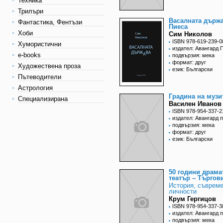
Техника
Трилъри
Васалната държа
Фантастика, Фентъзи
Пиеса
Хоби
Сим Николов
ISBN 978-619-239-0
Хумористични
издател: Авангард 
e-books
подвързия: мека
формат: друг
Художествена проза
език: Български
Пътеводители
Астрология
Градина на музи
Специализирана
Василен Иванов
ISBN 978-954-337-2
издател: Авангард 
подвързия: мека
формат: друг
език: Български
50 години драма
театър – Търгов
История, съвреме
личности
Крум Гергицов
ISBN 978-954-337-3
издател: Авангард 
подвързия: мека