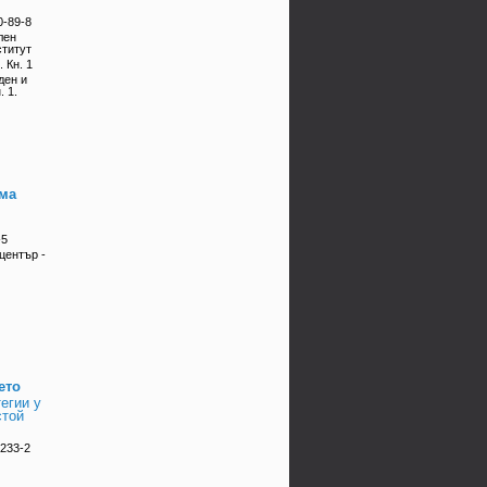
0-89-8
лен
ститут
. Кн. 1
ден и
 1.
ма
-5
център -
ето
егии у
стой
-233-2