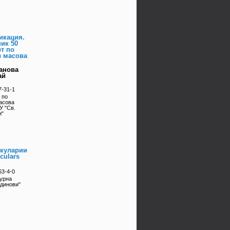
икация.
ик 50
т по
и масова
анова
ай
7-31-1
 по
асова
У "Св.
и"
k
скуларии
Sculars
63-4-0
турна
адинови"