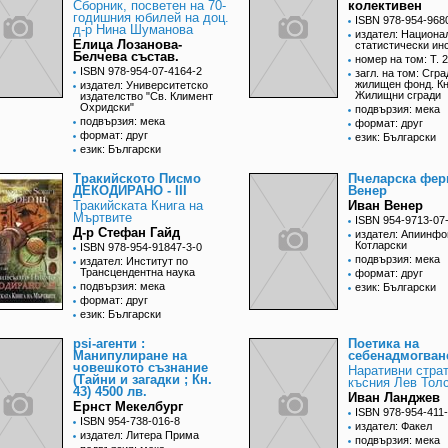
Сборник, посветен на 70-
колективен
годишния юбилей на доц.
ISBN 978-954-968
д-р Нина Шуманова
издател: Национа
Елица Лозанова-
статистически ин
Белчева състав.
номер на том: Т. 2
ISBN 978-954-07-4164-2
загл. на том: Сгра
жилищен фонд. Кн.
издател: Университетско
Жилищни сгради
издателство "Св. Климент
Охридски"
подвързия: мека
подвързия: мека
формат: друг
формат: друг
език: Български
език: Български
Тракийското Писмо
Пчеларска фер
ДЕКОДИРАНО - III
Венер
Тракийската Книга на
Иван Венер
Мъртвите
ISBN 954-9713-07
Д-р Стефан Гайд
издател: Апиинфо
Котларски
ISBN 978-954-91847-3-0
подвързия: мека
издател: Институт по
Трансцендентна наука
формат: друг
подвързия: мека
език: Български
формат: друг
език: Български
psi-агенти :
Поетика на
Манипулиране на
себенадмогван
човешкото съзнание
Наративни страт
(Тайни и загадки ; Кн.
късния Лев Тол
43) 4500 лв.
Иван Ланджев
Ернст Мекелбург
ISBN 978-954-411
ISBN 954-738-016-8
издател: Факел
издател: Литера Прима
подвързия: мека