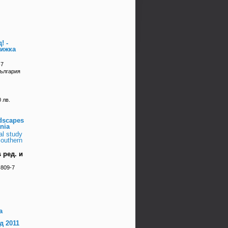
! -
нижка
-7
България
 лв.
ndscapes
nia
al study
Southern
 ред. и
-809-7
а
 2011