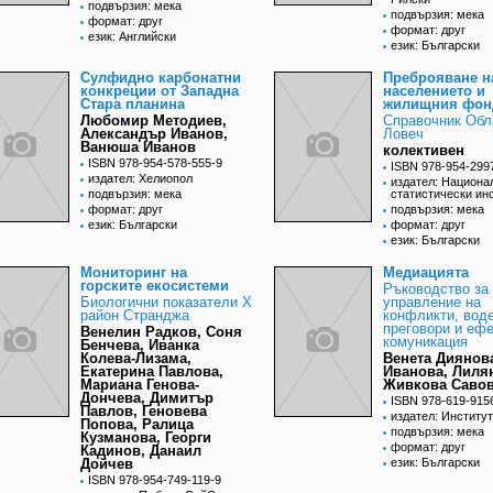
подвързия: мека
подвързия: мека
формат: друг
формат: друг
език: Английски
език: Български
Сулфидно карбонатни
Преброяване н
конкреции от Западна
населението и
Стара планина
жилищния фонд
Любомир Методиев,
Справочник Обл
Александър Иванов,
Ловеч
Ванюша Иванов
колективен
ISBN 978-954-578-555-9
ISBN 978-954-299
издател: Хелиопол
издател: Национа
подвързия: мека
статистически ин
формат: друг
подвързия: мека
език: Български
формат: друг
език: Български
Мониторинг на
Медиацията
горските екосистеми
Ръководство за
Биологични показатели Х
управление на
район Странджа
конфликти, вод
преговори и еф
Венелин Радков, Соня
комуникация
Бенчева, Иванка
Колева-Лизама,
Венета Диянов
Екатерина Павлова,
Иванова, Лиля
Мариана Генова-
Живкова Саво
Дончева, Димитър
ISBN 978-619-915
Павлов, Геновева
издател: Институ
Попова, Ралица
подвързия: мека
Кузманова, Георги
формат: друг
Кадинов, Данаил
Дойчев
език: Български
ISBN 978-954-749-119-9