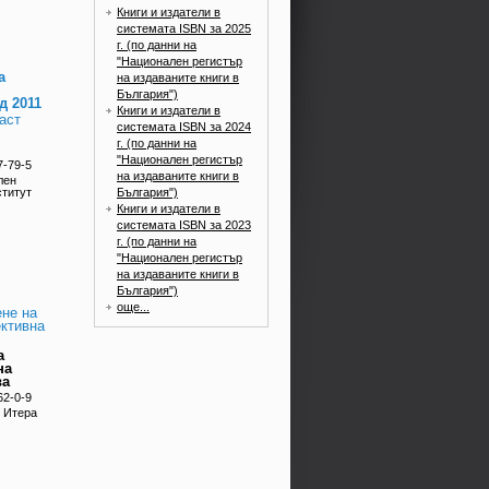
Книги и издатели в
системата ISBN за 2025
г. (по данни на
"Национален регистър
а
на издаваните книги в
България")
 2011
Книги и издатели в
аст
системата ISBN за 2024
г. (по данни на
"Национален регистър
7-79-5
на издаваните книги в
лен
България")
ститут
Книги и издатели в
системата ISBN за 2023
г. (по данни на
"Национален регистър
на издаваните книги в
България")
още...
ене на
ективна
а
на
ва
62-0-9
т Итера