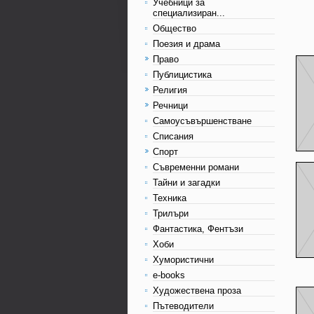
Учебници за
специализиран...
Общество
Поезия и драма
Право
Публицистика
Религия
Речници
Самоусъвършенстване
Списания
Спорт
Съвременни романи
Тайни и загадки
Техника
Трилъри
Фантастика, Фентъзи
Хоби
Хумористични
e-books
Художествена проза
Пътеводители