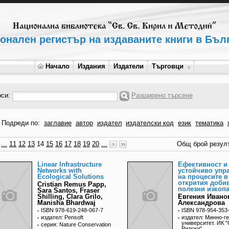
онален регистър на издаваните книги в Бъл
Начало
Издания
Издатели
Търговци
рси:
Разширено търсене
Подреди по:
заглавие
автор
издател
издателски код
език
тематика
...
11
12
13
14
15
16
17
18
19
20
...
Общ брой резулт
Linear Infrastructure
Ефективност и
Networks with
устойчиво упр
Ecological Solutions
на процесите в
открития доби
Cristian Remus Papp,
полезни изкоп
Sara Santos, Fraser
Shilling, Clara Grilo,
Евгения Ивано
Manisha Bhardwaj
Александрова
ISBN 978-619-248-067-7
ISBN 978-954-353
издател: Pensoft
издател: Минно-г
университет. ИК "
серия: Nature Conservation
Рилски"