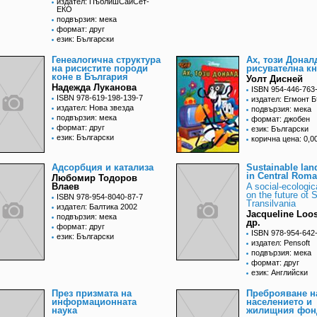
издател: ПъблишСайСет-
ЕКО
подвързия: мека
формат: друг
език: Български
Генеалогична структура
Ах, този Доналд
на рисистите породи
рисувателна к
коне в България
Уолт Дисней
Надежда Луканова
ISBN 954-446-763
ISBN 978-619-198-139-7
издател: Егмонт 
издател: Нова звезда
подвързия: мека
подвързия: мека
формат: джобен
формат: друг
език: Български
език: Български
корична цена: 0,00
Адсорбция и катализа
Sustainable la
in Central Roma
Любомир Тодоров
Влаев
A social-ecologic
on the future ot 
ISBN 978-954-8040-87-7
Transilvania
издател: Балтика 2002
Jacqueline Loos
подвързия: мека
др.
формат: друг
ISBN 978-954-642
език: Български
издател: Pensoft
подвързия: мека
формат: друг
език: Английски
През призмата на
Преброяване н
информационната
населението и
наука
жилищния фонд