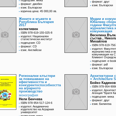
подвързия: мека
формат: друг
формат: джобен
език: Български
език: Български
корична цена: 45 000,00 лв.
Жените и мъжете в
Медии и комун
Република България
Юбилеен сборн
2017
години Факулте
журналистика 
колективен
комуникация
ISBN 978-619-155-025-8
Веселина Вълк
издател: Национален
състав., Никол
статистически институт
Михайлов
подвързия: CD
ISBN 978-619-756
формат: CD
издател: Факултет
език: Английски
журналистика и м
комуникация на С
Климент Охридск
подвързия: e-boo
формат: pdf
език: Български
Регионални клъстери
Архитектурни 
за повишаване на
= Architecture 
ефективността и
Бойко Кадинов
конкурентоспособността
ISBN 978-954-906
на аграрното
издател: Архитек
производство
Агенция "Братя К
монография
подвързия: мека
Нели Бенчева
формат: друг
ISBN 978-954-517-124-6
език: Билингва
издател: Академично
издателство на Аграрния
университет
подвързия: мека