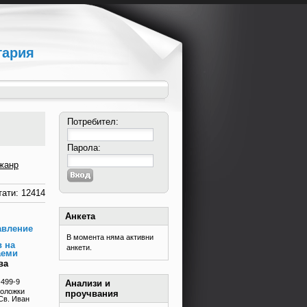
гария
Потребител:
Парола:
жанр
ати: 12414
Анкета
авление
В момента няма активни
в на
анкети.
аеми
ва
-499-9
Анализи и
еоложки
проучвания
Св. Иван