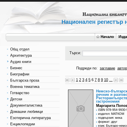
Национален регистър н
Начало
Изд
Общ отдел
Търси:
Архитектура
Аудио книги
Бизнес
Подреди по:
заглавие
автор
Биографии
1
2
3
4
5
6
7
8
9
10
...
Българска проза
Военна тематика
Немско-българс
Готварство
речник и разгов
Ресторантьорст
Детски
гастрономия
Документалистика
Маргарита Попо
ISBN 978-954-9930-
Домашни любимци
издател: МАТКОМ
Езотерична литература
подвързия: мека
формат: друг
Енциклопедии
език: Българо-немс