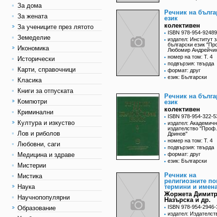
За дома
Речник на бълга
За жената
език
колективен
За учениците през лятото
ISBN 978-954-92489
Земеделие
издател: Институт з
български език "Пр
Икономика
Любомир Андрейчи
номер на том: Т. 4
Исторически
подвързия: твърда
Карти, справочници
формат: друг
език: Български
Класика
Книги за отпуската
Речник на бълга
Компютри
език
колективен
Криминални
ISBN 978-954-322-5
Култура и изкуство
издател: Академич
издателство "Проф
Лов и риболов
Дринов"
номер на том: Т. 4
Любовни, саги
подвързия: твърда
Медицина и здраве
формат: друг
език: Български
Мистерии
Речник на
Мистика
религиозните по
Наука
термини и имен
Жоржета Димит
Научнопопулярни
Назърска и др.
ISBN 978-954-2946-
Образование
издател: Издателст