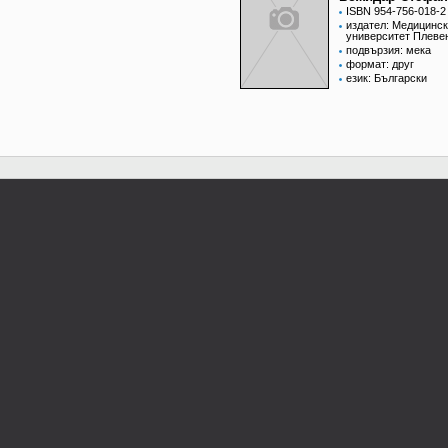
ISBN 954-756-018-2
издател: Медицинс
университет Плеве
подвързия: мека
формат: друг
език: Български