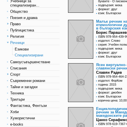
Учебници за
буквите - О писмен
специализиран...
подвързия: мека
формат: друг
Общество
език: Български
Поезия и драма
Малък речник н
Право
етимологични д
в българския ез
Публицистика
Борис Парашкев
Религия
ISBN 978-954-439-9
издател: Слово
Речници
серия: Учебен поли
подвързия: мека
Езикови
формат: друг
Специализирани
език: Български
Самоусъвършенстване
Ясен виртуално-
Списания
славянски речн
Славян Радев
Спорт
ISBN 978-954-464-2
Съвременни романи
издател: ФорКом
година: 2015
Тайни и загадки
подвързия: мека
формат: джобен
Техника
език: Български
Трилъри
корична цена: 10,00
Фантастика, Фентъзи
Енциклопедиче
Хоби
речник за Макед
македонските р
Хумористични
Цанко Серафим
e-books
ISBN 978-619-7367-