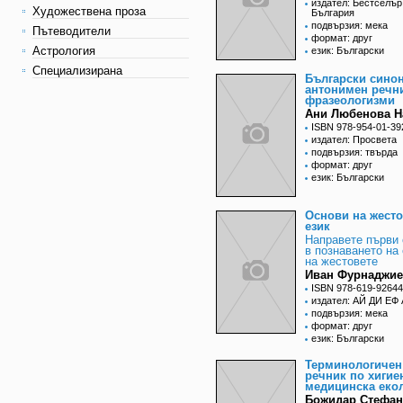
издател: Бестселър
Художествена проза
България
подвързия: мека
Пътеводители
формат: друг
Астрология
език: Български
Специализирана
Български сино
антонимен речн
фразеологизми
Ани Любенова Н
ISBN 978-954-01-39
издател: Просвета
подвързия: твърда
формат: друг
език: Български
Основи на жест
език
Направете първи 
в познаването на 
на жестовете
Иван Фурнаджи
ISBN 978-619-92644
издател: АЙ ДИ ЕФ
подвързия: мека
формат: друг
език: Български
Терминологичен
речник по хигие
медицинска еко
Божидар Стефа