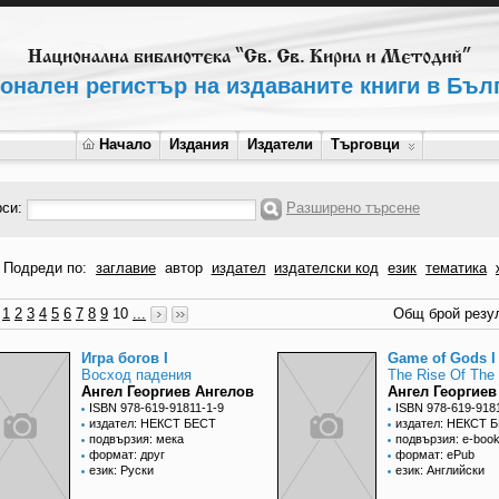
онален регистър на издаваните книги в Бъл
Начало
Издания
Издатели
Търговци
рси:
Разширено търсене
Подреди по:
заглавие
автор
издател
издателски код
език
тематика
1
2
3
4
5
6
7
8
9
10
...
Общ брой резул
Игра богов I
Game of Gods I
Восход падения
The Rise Of The 
Ангел Георгиев Ангелов
Ангел Георгиев
ISBN 978-619-91811-1-9
ISBN 978-619-918
издател: НЕКСТ БЕСТ
издател: НЕКСТ 
подвързия: мека
подвързия: e-boo
формат: друг
формат: ePub
език: Руски
език: Английски