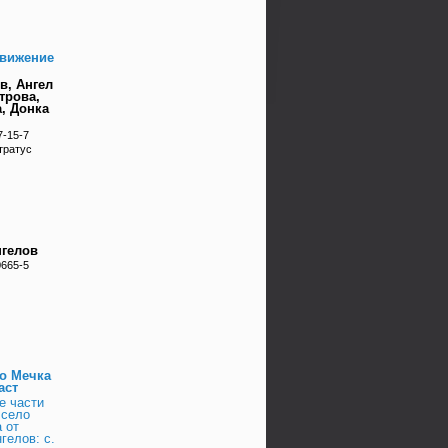
движение
в, Ангел
трова,
, Донка
7-15-7
тратус
нгелов
0665-5
ло Мечка
аст
е части
 село
 от
гелов: с.