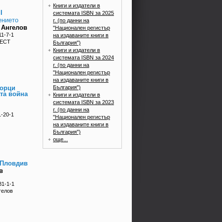
Книги и издатели в
I
системата ISBN за 2025
ението
г. (по данни на
 Ангелов
"Национален регистър
11-7-1
на издаваните книги в
БЕСТ
България")
Книги и издатели в
системата ISBN за 2024
г. (по данни на
"Национален регистър
на издаваните книги в
България")
горци
та война
Книги и издатели в
системата ISBN за 2023
г. (по данни на
1-20-1
"Национален регистър
на издаваните книги в
България")
още...
 Пловдив
в
81-1-1
гелов