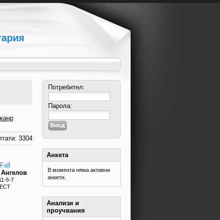
гария
Потребител:
Парола:
жанр
тати: 3304
Анкета
Fall
В момента няма активни
 Ангелов
анкети.
11-5-7
БЕСТ
k
Анализи и
проучвания