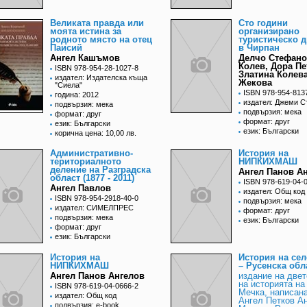
Великата правда или
Сто години
моята истина за
организирано
родното място на отец
туристическо 
Паисий
в Чирпан
Ангел Кашъмов
Делчо Стефано
Колев, Дора Пе
ISBN 978-954-28-1027-8
Златина Колева
издател: Издателска къща
Жекова
"Сиела"
ISBN 978-954-813
година: 2012
издател: Джеми С
подвързия: мека
подвързия: мека
формат: друг
формат: друг
език: Български
език: Български
корична цена: 10,00 лв.
Административно-
История на
териториалното
НИПКИХМАШ
деление на Разградска
Ангел Панов А
област (1877 - 2011)
ISBN 978-619-04-
Ангел Павлов
издател: Общ код
ISBN 978-954-2918-40-0
подвързия: мека
издател: СИМЕЛПРЕС
формат: друг
подвързия: мека
език: Български
формат: друг
език: Български
История на
История на се
НИПКИХМАШ
– Русенска обл
Ангел Панов Ангелов
издание на двет
на историята на
ISBN 978-619-04-0666-2
Мечка, написана
издател: Общ код
Ангел Петков Ан
подвързия: e-book