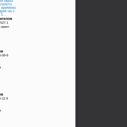
ки окръг
еленото
и времена
ория на с.
1...
Ангелов
-527-1
 принт
ев
6-09-6
а
ев
6-11-9
а