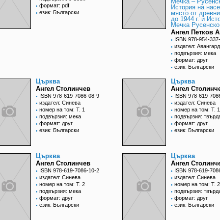
Мечка – Русенс
формат: pdf
История на нас
език: Български
място от древн
до 1944 г. и Ист
Мечка Русенско 
Ангел Петков 
ISBN 978-954-337
издател: Авангард
подвързия: мека
формат: друг
език: Български
Църква
Църква
Ангел Столинчев
Ангел Столинч
ISBN 978-619-7086-08-9
ISBN 978-619-708
издател: Синева
издател: Синева
номер на том: Т. 1
номер на том: Т. 1
подвързия: мека
подвързия: твърд
формат: друг
формат: друг
език: Български
език: Български
Църква
Църква
Ангел Столинчев
Ангел Столинч
ISBN 978-619-7086-10-2
ISBN 978-619-708
издател: Синева
издател: Синева
номер на том: Т. 2
номер на том: Т. 2
подвързия: мека
подвързия: твърд
формат: друг
формат: друг
език: Български
език: Български