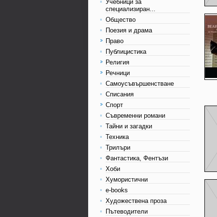
Учебници за
специализиран...
Общество
Поезия и драма
Право
Публицистика
Религия
Речници
Самоусъвършенстване
Списания
Спорт
Съвременни романи
Тайни и загадки
Техника
Трилъри
Фантастика, Фентъзи
Хоби
Хумористични
e-books
Художествена проза
Пътеводители