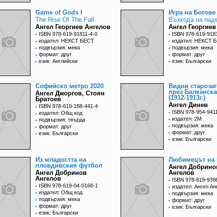
Game of Gods I
Игра на Богове 
The Rise Of The Fall
Възхода на пад
Ангел Георгиев Ангелов
Ангел Георгиев
ISBN 978-619-91811-4-0
ISBN 978-619-918
издател: НЕКСТ БЕСТ
издател: НЕКСТ 
подвързия: мека
подвързия: мека
формат: друг
формат: друг
език: Английски
език: Български
Софийско метро 2020
Видни староза
през Балканска
Ангел Джоргов, Стоян
(1912-1913г.)
Братоев
Ангел Динев
ISBN 978-619-188-441-4
ISBN 978-954-941
издател: Общ код
издател: 2М
подвързия: твърда
подвързия: мека
формат: друг
формат: друг
език: Български
език: Български
Из младостта на
Любимецът на
пловдивския футбол
Ангел Добрино
Ангел Добринов
Ангелов
Ангелов
ISBN 978-619-939
ISBN 978-619-04-0168-1
издател: Ангел Ан
издател: Общ код
подвързия: мека
подвързия: мека
формат: друг
формат: друг
език: Български
език: Български