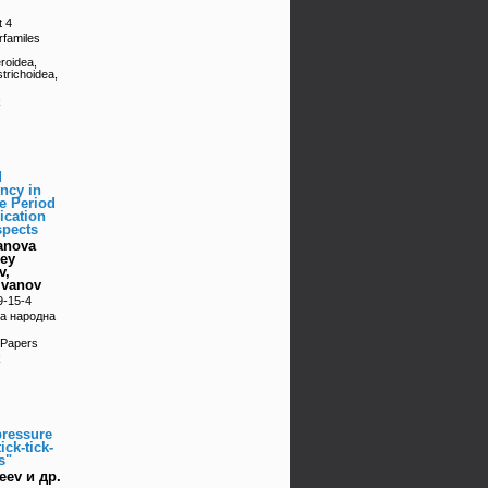
t 4
rfamiles
roidea,
trichoidea,
k
d
ency in
he Period
ication
spects
anova
rey
v,
 Ivanov
9-15-4
ка народна
 Papers
k
pressure
ick-tick-
s"
eev и др.