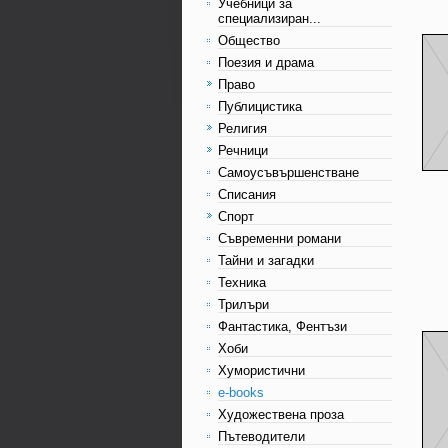
Учебници за
специализиран...
Общество
Поезия и драма
Право
Публицистика
Религия
Речници
Самоусъвършенстване
Списания
Спорт
Съвременни романи
Тайни и загадки
Техника
Трилъри
Фантастика, Фентъзи
Хоби
Хумористични
e-books
Художествена проза
Пътеводители