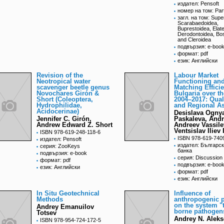
издател: Pensoft
номер на том: Par
загл. на том: Supe
Scarabaedoidea,
Buprestoidea, Elate
Derodontoidea, Bos
and Cleroidea
подвързия: e-boo
формат: pdf
език: Английски
Revision of the
Labour Мarket
Neotropical water
Functioning an
scavenger beetle genus
Мatching Effici
Novochares Girón &
Bulgaria over t
Short (Coleoptera,
2004–2017: Qual
Hydrophilidae,
and Regional A
Acidocerinae)
Desislava Ogny
Jennifer C. Girón,
Paskaleva, And
Andrew Edward Z. Short
Andreev Vassile
Ventsislav Iliev
ISBN 978-619-248-118-6
ISBN 978-619-740
издател: Pensoft
издател: Българс
серия: ZooKeys
банка
подвързия: e-book
серия: Discussion
формат: pdf
подвързия: e-boo
език: Английски
формат: pdf
език: Английски
In Situ Geotechnical
Influence of
Methods
anthropogenic 
on the system "t
Andrey Emanuilov
borne pathogen
Totsev
Andrey N. Aleks
ISBN 978-954-724-172-5