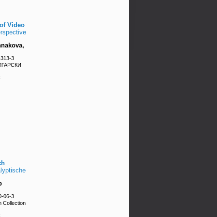
 of Video
rspective
hnakova,
-313-3
ЪЛГАРСКИ
k
ch
alyptische
b
0-06-3
 Collection
k