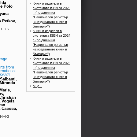
lda
Книги и издатели в
de Polo
системата ISBN за 2025
г. (по данни на
ryana
"Национален регистър
 Petkov,
на издаваните книги в
България")
11-0-6
Книги и издатели в
системата ISBN за 2024
k
г. (по данни на
"Национален регистър
на издаваните книги в
България")
Книги и издатели в
ntage
системата ISBN за 2023
orts from
г. (по данни на
rnational
"Национален регистър
7/2024
на издаваните книги в
Saibanti,
България")
 Miranda
още...
Marie,
ov,
hristian
 Vogels,
van
а Савова,
44-4-3
k