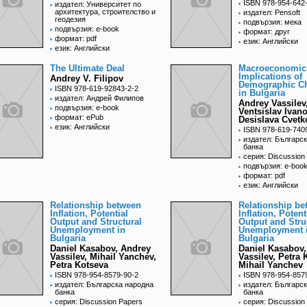
ISBN 978-954-642
издател: Университет по
архитектура, строителство и
издател: Pensoft
геодезия
подвързия: мека
подвързия: e-book
формат: друг
формат: pdf
език: Английски
език: Английски
The Ultimate Deal
Macroeconomic
Implications of
Andrey V. Filipov
Demographic C
ISBN 978-619-92843-2-2
in Bulgaria
издател: Андрей Филипов
Andrey Vassilev
подвързия: e-book
Ventsislav Ivano
формат: ePub
Desislava Cvetk
език: Английски
ISBN 978-619-740
издател: Българс
банка
серия: Discussion
подвързия: e-boo
формат: pdf
език: Английски
Relationship between
Relationship be
Inflation, Potential
Inflation, Potent
Output and Structural
Output and Stru
Unemployment in
Unemployment 
Bulgaria
Bulgaria
Daniel Kasabov, Andrey
Daniel Kasabov
Vassilev, Mihail Yanchev,
Vassilev, Petra 
Petra Kotseva
Mihail Yanchev
ISBN 978-954-8579-90-2
ISBN 978-954-857
издател: Българска народна
издател: Българс
банка
банка
серия: Discussion Papers
серия: Discussion