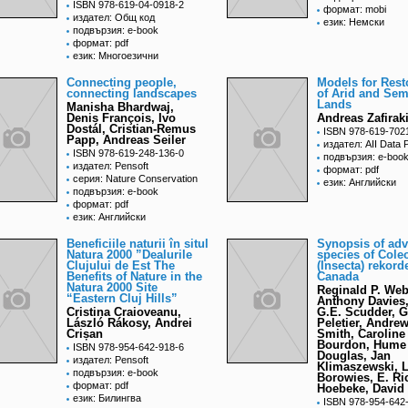
ISBN 978-619-04-0918-2
формат: mobi
издател: Общ код
език: Немски
подвързия: e-book
формат: pdf
език: Многоезични
Connecting people,
Models for Rest
connecting landscapes
of Arid and Sem
Lands
Manisha Bhardwaj,
Denis François, Ivo
Andreas Zafirak
Dostál, Cristian-Remus
ISBN 978-619-702
Papp, Andreas Seiler
издател: AII Data 
ISBN 978-619-248-136-0
подвързия: e-boo
издател: Pensoft
формат: pdf
серия: Nature Conservation
език: Английски
подвързия: e-book
формат: pdf
език: Английски
Beneficiile naturii în situl
Synopsis of adv
Natura 2000 ”Dealurile
species of Cole
Clujului de Est The
(Insecta) rekord
Benefits of Nature in the
Canada
Natura 2000 Site
Reginald P. Web
“Eastern Cluj Hills”
Anthony Davies,
Cristina Craioveanu,
G.E. Scudder, 
László Rákosy, Andrei
Peletier, Andrew
Crișan
Smith, Caroline
Bourdon, Hume
ISBN 978-954-642-918-6
Douglas, Jan
издател: Pensoft
Klimaszewski, 
подвързия: e-book
Borowies, E. Ri
формат: pdf
Hoebeke, David
език: Билингва
ISBN 978-954-642