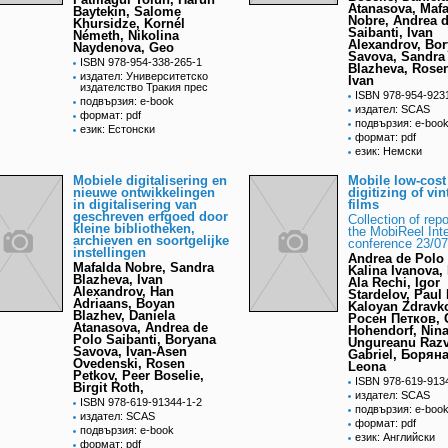
Atanasova, Mafa
Baytekin, Salome
Nobre, Andrea 
Khursidze, Kornél
Saibanti, Ivan
Németh, Nikolina
Alexandrov, Bo
Naydenova, Geo
Savova, Sandra
ISBN 978-954-338-265-1
Blazheva, Rosen
издател: Университетско
Ivan
издателство Тракия прес
ISBN 978-954-923
подвързия: e-book
издател: SCAS
формат: pdf
подвързия: e-boo
език: Естонски
формат: pdf
език: Немски
Mobiele digitalisering en
Mobile low-cost
nieuwe ontwikkelingen
digitizing of vi
in digitalisering van
films
geschreven erfgoed door
Collection of rep
kleine bibliotheken,
the MobiReel Inte
archieven en soortgelijke
conference 23/0
instellingen
Andrea de Polo 
Mafalda Nobre, Sandra
Kalina Ivanova,
Blazheva, Ivan
Ala Rechi, Igor
Alexandrov, Han
Stardelov, Paul 
Adriaans, Boyan
Kaloyan Zdravk
Blazhev, Daniela
Росен Петков, C
Atanasova, Andrea de
Hohendorf, Nina
Polo Saibanti, Boryana
Ungureanu Raz
Savova, Ivan-Asen
Gabriel, Борян
Ovedenski, Rosen
Leona
Petkov, Peer Boselie,
ISBN 978-619-913
Birgit Roth,
издател: SCAS
ISBN 978-619-91344-1-2
подвързия: e-boo
издател: SCAS
формат: pdf
подвързия: e-book
език: Английски
формат: pdf