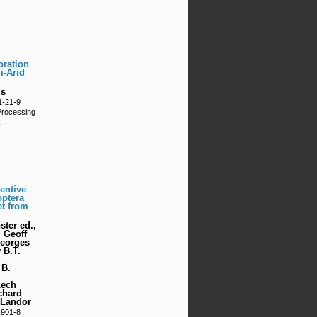
oration
i-Arid
is
1-21-9
Processing
k
entive
optera
et from
ster ed.,
 Geoff
Georges
 B.T.
 B.
Lech
chard
 Landor
-901-8