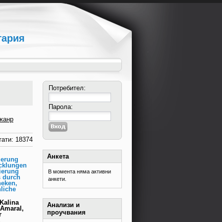
гария
Потребител:
Парола:
жанр
ати: 18374
Анкета
ierung
cklungen
sierung
В момента няма активни
s durch
анкети.
heken,
liche
Kalina
Анализи и
 Amaral,
проучвания
r