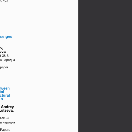
-575-1
hanges
,
v,
ova
9-38-3
ка народна
 paper
k
tween
ial
ctural
in
, Andrey
Kotseva,
9-91-9
ка народна
 Papers