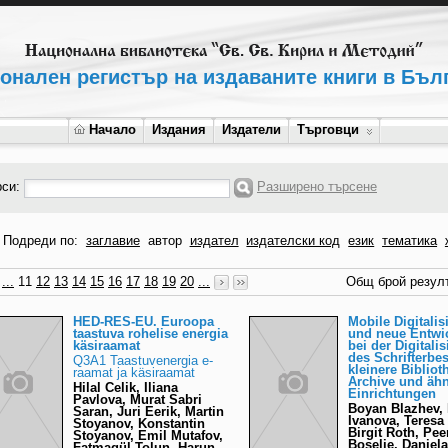
онален регистър на издаваните книги в Бъл
Начало
Издания
Издатели
Търговци
рси:
Разширено търсене
Подреди по:
заглавие
автор
издател
издателски код
език
тематика
...
11
12
13
14
15
16
17
18
19
20
...
Общ брой резулт
HED-RES-EU. Euroopa
Mobile Digitalis
taastuva rohelise energia
und neue Entwi
käsiraamat
bei der Digitali
des Schrifterbe
Q3A1 Taastuvenergia e-
kleinere Bibliot
raamat ja käsiraamat
Archive und ähn
Hilal Celik, Iliana
Einrichtungen
Pavlova, Murat Sabri
Boyan Blazhev, 
Saran, Juri Eerik, Martin
Ivanova, Teresa
Stoyanov, Konstantin
Birgit Roth, Pee
Stoyanov, Emil Mutafov,
Boselie, Daniela
Fatmagül Tolun, Harun