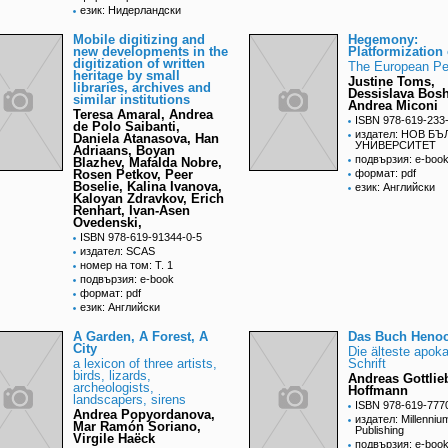
език: Нидерландски
Mobile digitizing and
Hegemony:
new developments in the
Platformization
digitization of written
The European Pe
heritage by small
Justine Toms,
libraries, archives and
Dessislava Bos
similar institutions
Andrea Miconi
Teresa Amaral, Andrea
ISBN 978-619-233
de Polo Saibanti,
издател: НОВ Б
Daniela Atanasova, Han
УНИВЕРСИТЕТ
Adriaans, Boyan
подвързия: e-boo
Blazhev, Mafalda Nobre,
Rosen Petkov, Peer
формат: pdf
Boselie, Kalina Ivanova,
език: Английски
Kaloyan Zdravkov, Erich
Renhart, Ivan-Asen
Ovedenski,
ISBN 978-619-91344-0-5
издател: SCAS
номер на том: Т. 1
подвързия: e-book
формат: pdf
език: Английски
A Garden, A Forest, A
Das Buch Heno
City
Die älteste apok
a lexicon of three artists,
Schrift
birds, lizards,
Andreas Gottlie
archeologists,
Hoffmann
landscapers, sirens
ISBN 978-619-777
Andrea Popyordanova,
издател: Millennium
Mar Ramón Soriano,
Publishing
Virgile Haëck
подвързия: e-boo