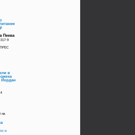
о
питание
р
а Пеева
-317-9
 ПРЕС
ели в
можеха
т Йордан
-4
 лв.
на
ли и