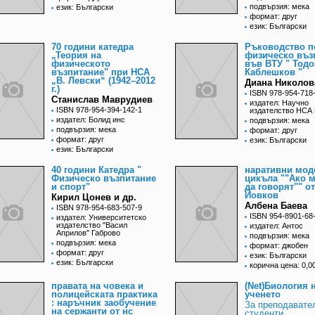
подвързия: мека
език: Български
формат: друг
език: Български
70 години катедра
Ръководство п
„Теория на
физическо въз
физическото
във ВТУ " Тодо
възпитание" при НСА
Каблешков "
„В. Левски“ (1942–2012
Диана Николов
г.)
ISBN 978-954-718
Станислав Маврудиев
издател: Научно
ISBN 978-954-394-142-1
издателство НСА
издател: Болид инс
подвързия: мека
подвързия: мека
формат: друг
формат: друг
език: Български
език: Български
40 години Катедра "
наративни мод
Физическо възпитание
цикъла ""Ако 
и спорт"
да говорят"" о
Йовков
Кирил Цонев и др.
Албена Баева
ISBN 978-954-683-507-9
ISBN 954-8901-68
издател: Университетско
издателство "Васил
издател: Антос
Априлов" Габрово
подвързия: мека
подвързия: мека
формат: джобен
формат: друг
език: Български
език: Български
корична цена: 0,00
правата на човека и
(Net)Биология 
полицейската практика
ученето
: наръчник заобучение
За преподавате
на сержанти от нс
студенти