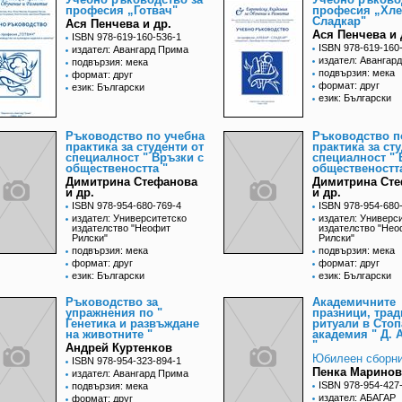
професия „Готвач"
професия „Хле
Сладкар"
Ася Пенчева и др.
Ася Пенчева и 
ISBN 978-619-160-536-1
ISBN 978-619-160
издател: Авангард Прима
издател: Авангар
подвързия: мека
подвързия: мека
формат: друг
формат: друг
език: Български
език: Български
Ръководство по учебна
Ръководство п
практика за студенти от
практика за ст
специалност " Връзки с
специалност " 
обществеността "
обществеността
Димитрина Стефанова
Димитрина Ст
и др.
и др.
ISBN 978-954-680-769-4
ISBN 978-954-680
издател: Университетско
издател: Универс
издателство "Неофит
издателство "Нео
Рилски"
Рилски"
подвързия: мека
подвързия: мека
формат: друг
формат: друг
език: Български
език: Български
Ръководство за
Академичните
упражнения по "
празници, трад
Генетика и развъждане
ритуали в Стоп
на животните "
академия " Д. 
"
Андрей Куртенков
Юбилеен сборн
ISBN 978-954-323-894-1
Пенка Маринов
издател: Авангард Прима
ISBN 978-954-427
подвързия: мека
издател: АБАГАР
формат: друг