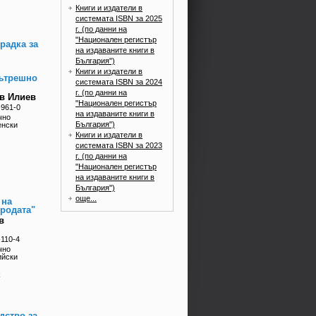
Книги и издатели в
системата ISBN за 2025
г. (по данни на
"Национален регистър
радка за
на издаваните книги в
България")
Книги и издатели в
вътрешно
системата ISBN за 2024
г. (по данни на
в Илиев
"Национален регистър
-961-0
на издаваните книги в
чно
България")
енски
Книги и издатели в
системата ISBN за 2023
г. (по данни на
"Национален регистър
на издаваните книги в
България")
още...
 на
родата"
в
-110-4
чно
ийски
k
дство за