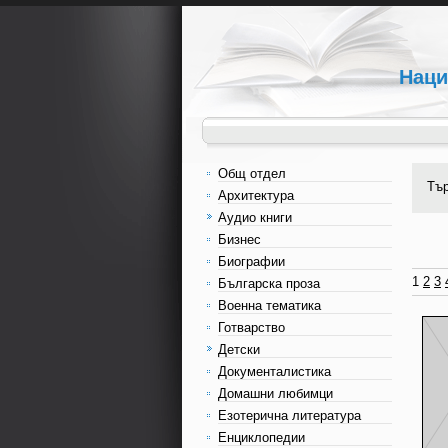
Наци
Общ отдел
Тъ
Архитектура
Аудио книги
Бизнес
Биографии
1
2
3
Българска проза
Военна тематика
Готварство
Детски
Документалистика
Домашни любимци
Езотерична литература
Енциклопедии