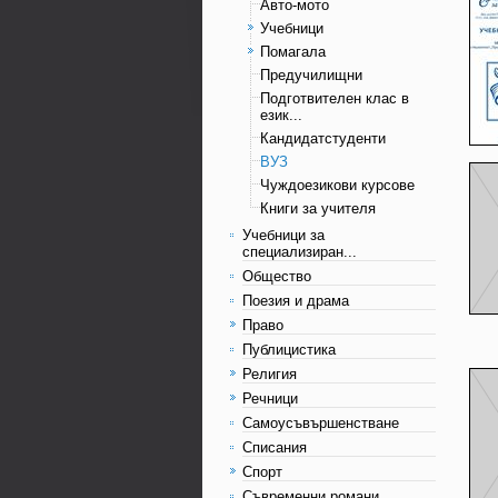
Авто-мото
Учебници
Помагала
Предучилищни
Подготвителен клас в
език...
Кандидатстуденти
ВУЗ
Чуждоезикови курсове
Книги за учителя
Учебници за
специализиран...
Общество
Поезия и драма
Право
Публицистика
Религия
Речници
Самоусъвършенстване
Списания
Спорт
Съвременни романи