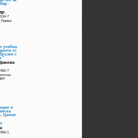
бар -
др.
-534-7
д Прима
о учебна
уденти от
Връзки с
 "
ефанова
-982-7
итетско
фит
иции и
анска
А. Ценов
ик
а
-956-1