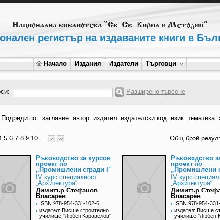
онален регистър на издаваните книги в Бъл
Начало
Издания
Издатели
Търговци
рси:
Разширено търсене
Подреди по:
заглавие
автор
издател
издателски код
език
тематика
4
5
6
7
8
9
10
...
Общ брой резулт
Ръководство за курсов
Ръководство з
проект по
проект по
„Промишлени сгради I"
„Промишлени с
IV курс специалност
IV курс специал
„Архитектура“
„Архитектура“
Димитър Стефанов
Димитър Стеф
Власарев
Власарев
ISBN 978-954-331-102-6
ISBN 978-954-331
издател: Висше строително
издател: Висше с
училище "Любен Каравелов"
училище "Любен 