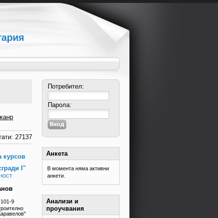
гария
Потребител:
Парола:
жанр
ати: 27137
Анкета
а курсов
гради I"
В момента няма активни
ност
анкети.
анов
Анализи и
-101-9
проучвания
троително
Каравелов"