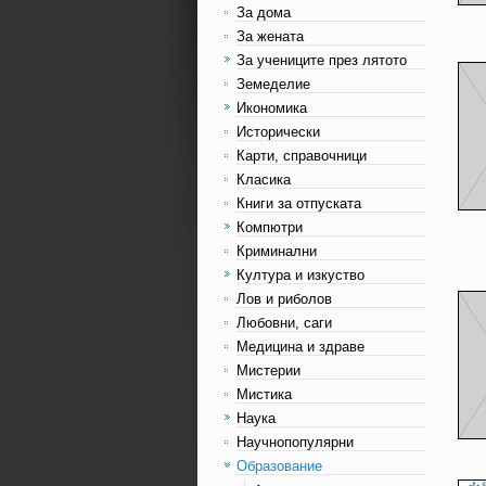
За дома
За жената
За учениците през лятото
Земеделие
Икономика
Исторически
Карти, справочници
Класика
Книги за отпуската
Компютри
Криминални
Култура и изкуство
Лов и риболов
Любовни, саги
Медицина и здраве
Мистерии
Мистика
Наука
Научнопопулярни
Образование