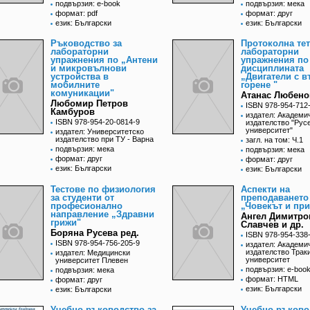
подвързия: e-book
подвързия: мека
формат: pdf
формат: друг
език: Български
език: Български
Ръководство за
Протоколна тет
лабораторни
лабораторни
упражнения по „Антени
упражнения по
и микровълнови
дисциплината
устройства в
„Двигатели с 
мобилните
горене "
комуникации"
Атанас Любено
Любомир Петров
ISBN 978-954-712
Камбуров
издател: Академи
ISBN 978-954-20-0814-9
издателство "Рус
университет"
издател: Университетско
издателство при ТУ - Варна
загл. на том: Ч.1
подвързия: мека
подвързия: мека
формат: друг
формат: друг
език: Български
език: Български
Тестове по физиология
Аспекти на
за студенти от
преподаването
професионално
„Човекът и при
направление „Здравни
Ангел Димитро
грижи"
Славчев и др.
Боряна Русева ред.
ISBN 978-954-338
ISBN 978-954-756-205-9
издател: Академи
издателство Трак
издател: Медицински
университет
университет Плевен
подвързия: e-boo
подвързия: мека
формат: HTML
формат: друг
език: Български
език: Български
Учебно ръководство за
Учебно ръково